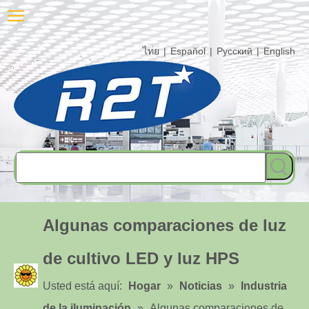
ไทย
|
Español
|
Pусский
|
English
Algunas comparaciones de luz
de cultivo LED y luz HPS
Usted está aquí:
Hogar
»
Noticias
»
Industria
de la iluminación
»
Algunas comparaciones de