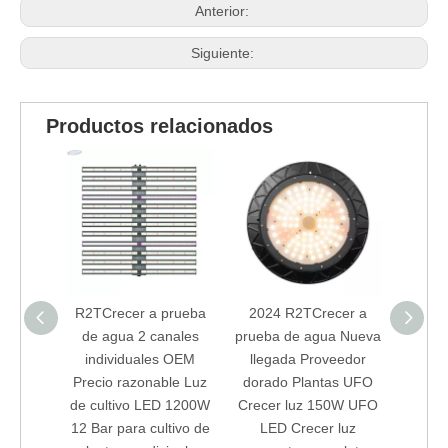
Anterior:
Siguiente:
Productos relacionados
R2TCrecer a prueba
2024 R2TCrecer a
2024 
de agua 2 canales
prueba de agua Nueva
R2TCr
individuales OEM
llegada Proveedor
c
Precio razonable Luz
dorado Plantas UFO
imper
de cultivo LED 1200W
Crecer luz 150W UFO
W UFO
12 Bar para cultivo de
LED Crecer luz
de es