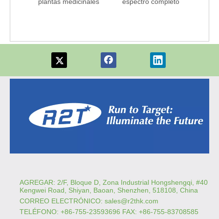
plantas medicinales
espectro completo
AGREGAR: 2/F, Bloque D, Zona Industrial Hongshengqi, #40
Kengwei Road, Shiyan, Baoan, Shenzhen, 518108, China
CORREO ELECTRÓNICO:
sales@r2thk.com
TELÉFONO: +86-755-23593696 FAX: +86-755-83708585