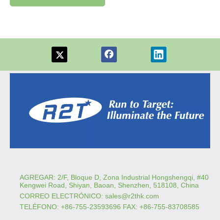
AGREGAR: 2/F, Bloque D, Zona Industrial Hongshengqi, #40
Kengwei Road, Shiyan, Baoan, Shenzhen, 518108, China
CORREO ELECTRÓNICO:
sales@r2thk.com
TELÉFONO: +86-755-23593696 FAX: +86-755-83708585