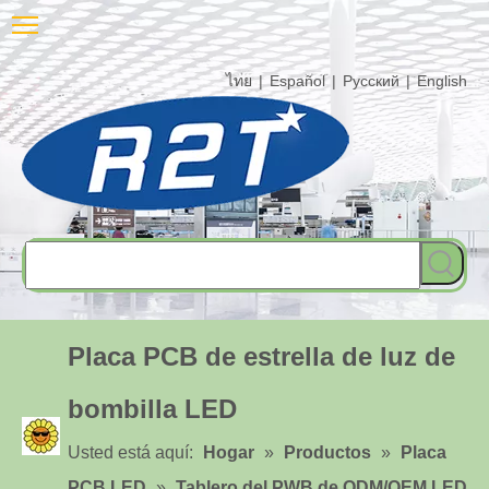
ไทย
|
Español
|
Pусский
|
English
Placa PCB de estrella de luz de
bombilla LED
Usted está aquí:
Hogar
»
Productos
»
Placa
PCB LED
»
Tablero del PWB de ODM/OEM LED