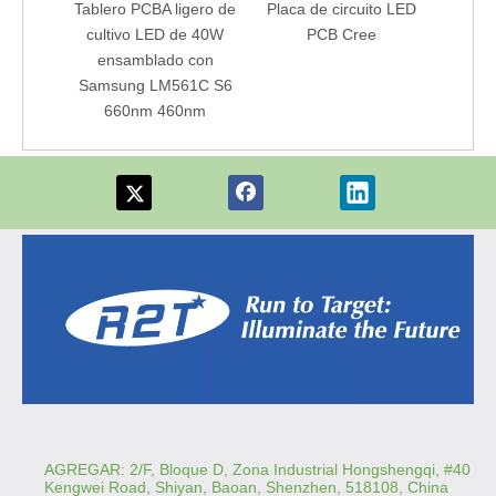
Tablero PCBA ligero de
Placa de circuito LED
Placa
cultivo LED de 40W
PCB Cree
LED p
ensamblado con
Samsung LM561C S6
660nm 460nm
AGREGAR: 2/F, Bloque D, Zona Industrial Hongshengqi, #40
Kengwei Road, Shiyan, Baoan, Shenzhen, 518108, China